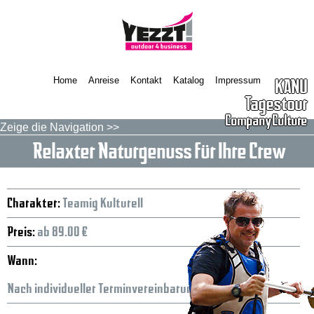
Home
Anreise
Kontakt
Katalog
Impressum
KANU
Tagestour
Company Culture
Zeige die Navigation >>
Relaxter Naturgenuss für Ihre Crew
Charakter:
Teamig Kulturell
Preis:
ab 89.00 €
Wann:
Nach individueller Terminvereinbarung