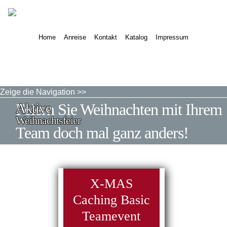
Home
Anreise
Kontakt
Katalog
Impressum
Zeige die Navigation >>
Aktive
Feiern Sie Weihnachten mit Ihrem
Weihnachtsfeier
Team doch mal ganz anders!
X-MAS
Caching Basic
Teamevent