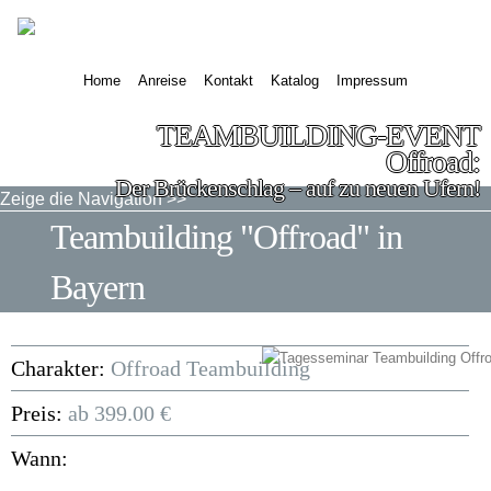
Home
Anreise
Kontakt
Katalog
Impressum
TEAMBUILDING-EVENT
Offroad:
Der Brückenschlag – auf zu neuen Ufern!
Zeige die Navigation >>
Teambuilding "Offroad" in
Bayern
Charakter:
Offroad Teambuilding
Preis:
ab 399.00 €
Wann: